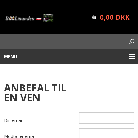
0,00 DKK
MENU
BÅLUDSTYR
ANBEFAL TIL
PLANTEKASSER
EN VEN
FORSIDE
SHOP INFO
Din email
NYHEDER
Modtager email