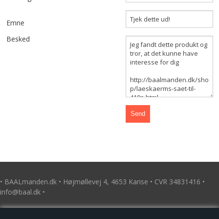
TILBUD
Emne
KONTAKT
Besked
KURV
VILKÅR
BÅLMAD
GALLERI
HØJBEDE I JERN
• BAALmanden.dk • Højmøllevej 4, 4653 Karise • CVR 34831416 •
info@baal.dk •