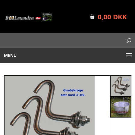
0,00 DKK
MENU
BÅLUDSTYR
PLANTEKASSER
FORSIDE
SHOP INFO
NYHEDER