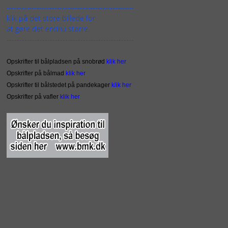
--------------------------------------------------
klik på det store billede for
at gøre det endnu større.
--------------------------------------------------
Opskrifter til bålpladsen på snobrød
klik her
Opskrifter på bålmad
klik her
Opskrifter til bålstedet på pandekager
klik her
Opskrifter på vafler
klik her