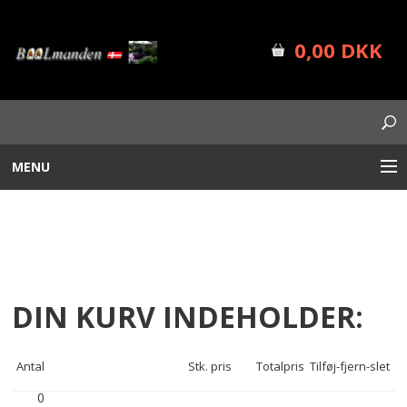
0,00 DKK
MENU
BÅLUDSTYR
PLANTEKASSER
FORSIDE
DIN KURV INDEHOLDER:
SHOP INFO
Antal
Stk. pris
Totalpris
Tilføj-fjern-slet
NYHEDER
0