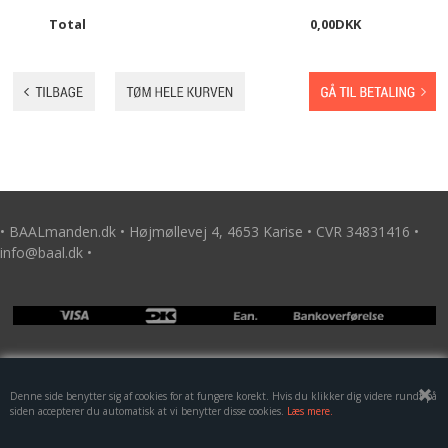
TILBUD
Total
0,00
DKK
KONTAKT
KURV
VILKÅR
BÅLMAD
• BAALmanden.dk • Højmøllevej 4, 4653 Karise • CVR 34831416 •
info@baal.dk •
GALLERI
HØJBEDE I JERN
Denne side benytter sig af cookies for at fungere korekt. Hvis du klikker dig videre rundt på
siden accepterer du automatisk at vi benytter disse cookies.
Læs mere.