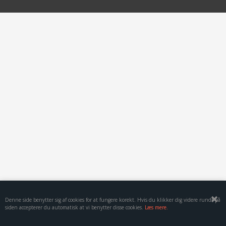
TILBUD
KONTAKT
KURV
VILKÅR
BÅLMAD
GALLERI
HØJBEDE I JERN
Denne side benytter sig af cookies for at fungere korekt. Hvis du klikker dig videre rundt på
siden accepterer du automatisk at vi benytter disse cookies.
Læs mere.