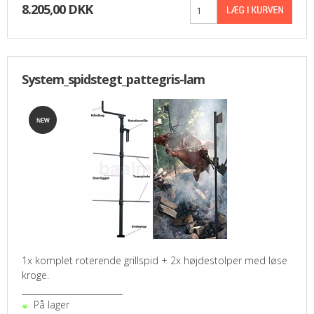
8.205,00 DKK
System_spidstegt_pattegris-lam
1x komplet roterende grillspid + 2x højdestolper med løse
kroge.
________________________
På lager