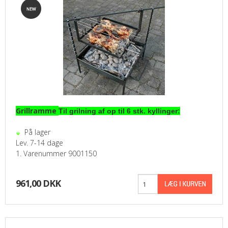
Grillramme
Til grilning af op til 6 stk. kyllinger:
På lager
Lev. 7-14 dage
1. Varenummer 9001150
961,00 DKK