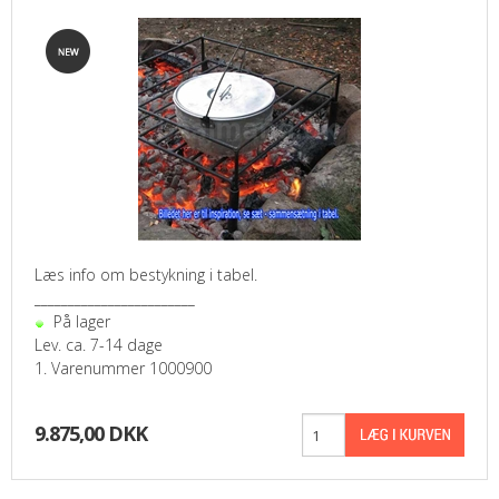
TILBUD
KONTAKT
KURV
VILKÅR
BÅLMAD
Læs info om bestykning i tabel.
GALLERI
________________________
På lager
Lev. ca. 7-14 dage
HØJBEDE I JERN
1. Varenummer 1000900
9.875,00 DKK