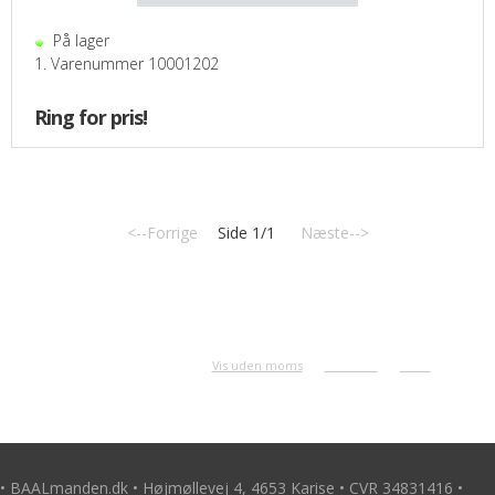
På lager
1. Varenummer 10001202
Ring for pris!
<--Forrige
Side 1/1
Næste-->
Antal varer: 22
Anbefal
Print
Vis uden moms
• BAALmanden.dk • Højmøllevej 4, 4653 Karise • CVR 34831416 •