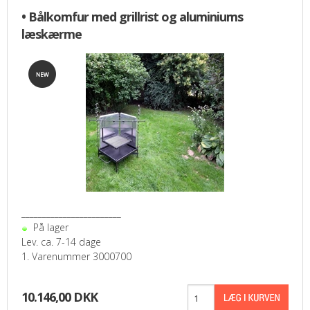
• Bålkomfur med grillrist og aluminiums
læskærme
________________________
På lager
Lev. ca. 7-14 dage
1. Varenummer 3000700
10.146,00 DKK