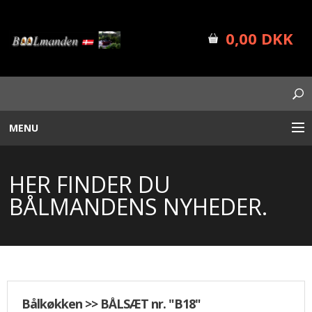
0,00 DKK
MENU
BÅLUDSTYR
HER FINDER DU
PLANTEKASSER
BÅLMANDENS NYHEDER.
FORSIDE
SHOP INFO
NYHEDER
Bålkøkken >> BÅLSÆT nr. "B18"