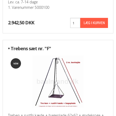
Lev. ca. 7-14 dage
1. Varenummer 5000100
2.942,50 DKK
• Trebens sæt nr. "F"
Treben + rustfri kæde + bageplade 62x62 + grydekroge +