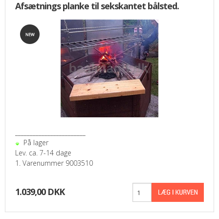
Afsætnings planke til sekskantet bålsted.
________________________
På lager
Lev. ca. 7-14 dage
1. Varenummer 9003510
1.039,00 DKK