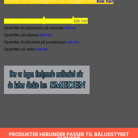
Tilbehør son overlæggeren kan udbygges med
Klik her
klik her
Galleri til inspiration på
aflang plankegrill
Opskrifter til bålpladsen på snobrød
klik her
Opskrifter på bålmad
klik her
Opskrifter til bålstedet på pandekager
klik her
Opskrifter på vafler
klik her
PRODUKTER HERUNDER PASSER TIL BÅLUDSTYRET