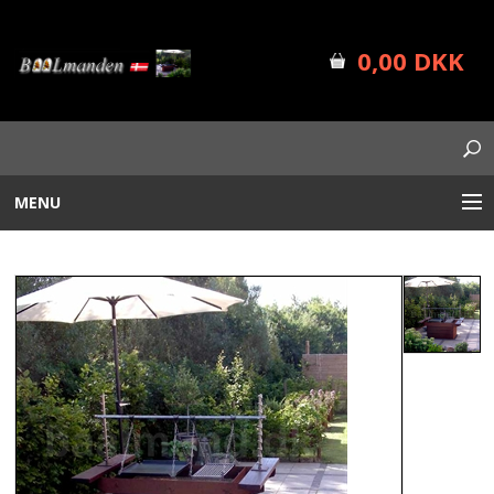
0,00 DKK
MENU
BÅLUDSTYR
PLANTEKASSER
FORSIDE
SHOP INFO
NYHEDER