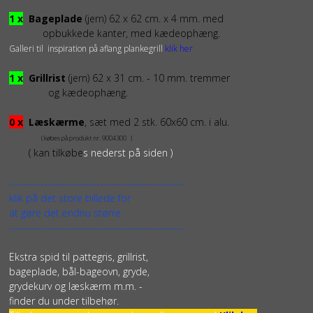
1 x
Bageplade
(jern) 62 x 62 cm. x 4 mm. med
opbukkede kanter, med kædeophæng.
Galleri til inspiration på aflang plankegrill
klik her
1 x
Grillrist
(jern) 62 x 31 cm. - 10 mm. tremmer
og kædeophæng.
0 x
Læskærme
, sæt med 2 stk. 60x60 cm. i alu.
( købes på produkt nr. 9004300 )
( kan tilkøbe
s nederst på siden )
--------------------------------------------------
klik på det store billede for
at gøre det endnu større.
--------------------------------------------------
Ekstra spid til pattegris, grillrist,
bageplade, bål-bageovn, gryde,
grydekurv og læskærm m.m. -
finder du under tilbehør.