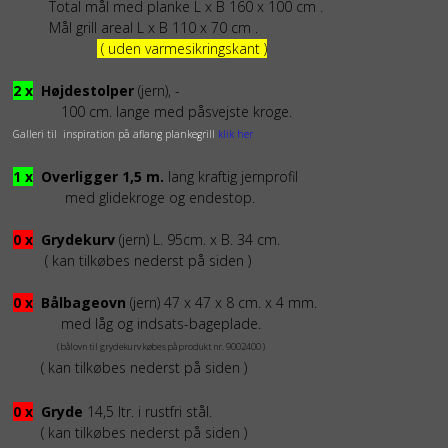
Total mål med planke L x B 160 x 100 cm .
Mål grill areal L x B 110 x 70 cm .
( uden varmesikringskant )
2 x
Højdestolper
(jern), -
100 cm. lange med påsvejste kroge.
Galleri til inspiration på aflang plankegrill
klik her
1 x
Overligger 1,5 m.
lang kraftig jernprofil
med glidekroge og endestop.
0 x
Grydekurv
(jern) L. 95cm. x B. 34 cm.
( kan tilkøbes nederst på siden )
0 x
Bålbageovn
(jern) 47 x 47 x 8 cm. x 4 mm.
med låg og indsats-bageplade.
( bålovn til grydekurv købes på produkt nr. 9002400 )
( kan tilkøbes nederst på siden )
0 x
Gryde
14,5 ltr. i rustfri stål.
( kan tilkøbes nederst på siden )