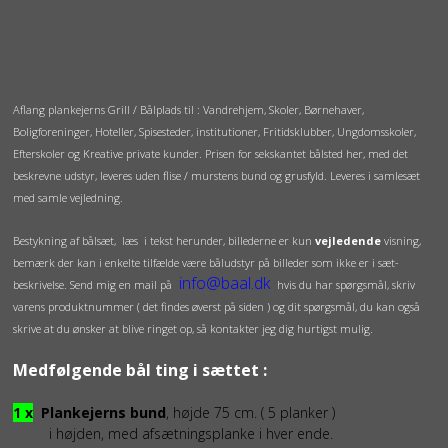
Aflang plankejerns Grill / Bålplads til : Vandrehjem, Skoler, Børnehaver,
Boligforeninger, Hoteller, Spisesteder, institutioner, Fritidsklubber, Ungdomsskoler,
Efterskoler og Kreative private kunder. Prisen for sekskantet bålsted her, med det
beskrevne udstyr, leveres uden flise / murstens bund og grusfyld. Leveres i samlesæt
med samle vejledning.
Bestykning af bålsæt, læs i tekst herunder, billederne er kun
vejledende
visning,
bemærk der kan i enkelte tilfælde være båludstyr på billeder som ikke er i sæt-
info@baal.dk
beskrivelse. Send mig en mail på
hvis du har spørgsmål, skriv
varens produktnummer ( det findes øverst på siden ) og dit spørgsmål, du kan også
skrive at du ønsker at blive ringet op, så kontakter jeg dig hurtigst mulig.
Medfølgende bål ting i sættet :
1 x
Plankejerns bund
, højde 75 cm. ( 5 planker )
i højden, med afsætningsplanke i hver ende.