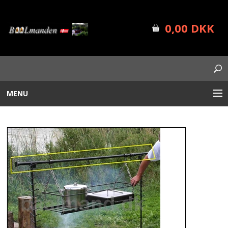
0,00 DKK
MENU
BÅLUDSTYR
PLANTEKASSER
FORSIDE
SHOP INFO
NYHEDER