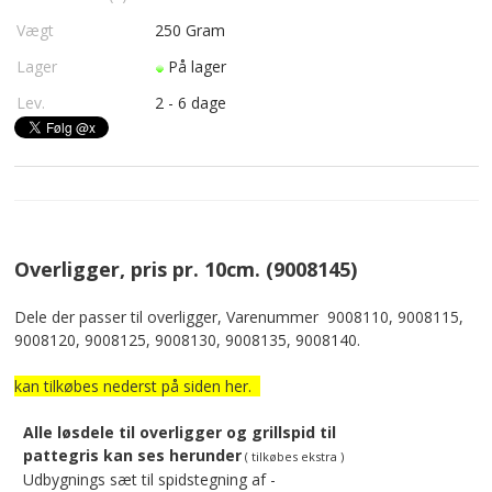
Vægt
250
Gram
Lager
På lager
Lev.
2 - 6 dage
Overligger, pris pr. 10cm. (9008145)
Dele der passer til overligger, Varenummer 9008110, 9008115,
9008120, 9008125, 9008130, 9008135, 9008140.
kan tilkøbes nederst på siden her.
Alle løsdele til overligger og grillspid til
pattegris kan ses herunder
( tilkøbes ekstra )
Udbygnings sæt til spidstegning af -