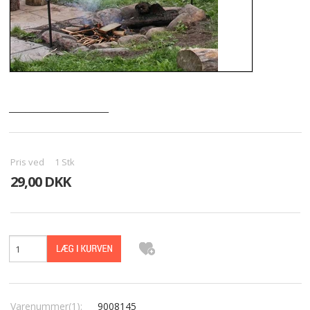
TILBUD
KONTAKT
KURV
________________________
VILKÅR
BÅLMAD
Pris ved
1
Stk
29,00 DKK
GALLERI
HØJBEDE I JERN
Varenummer(1):
9008145