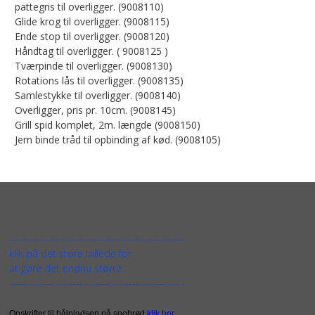
pattegris til overligger. (9008110)
Glide krog til overligger. (9008115)
Ende stop til overligger. (9008120)
Håndtag til overligger. ( 9008125 )
Tværpinde til overligger. (9008130)
Rotations lås til overligger. (9008135)
Samlestykke til overligger. (9008140)
Overligger, pris pr. 10cm. (9008145)
Grill spid komplet, 2m. længde (9008150)
Jern binde tråd til opbinding af kød. (9008105)
--------------------------------------------------
klik på det store billede for
at gøre det endnu større.
--------------------------------------------------
Opskrifter til bålpladsen på snobrød
klik her