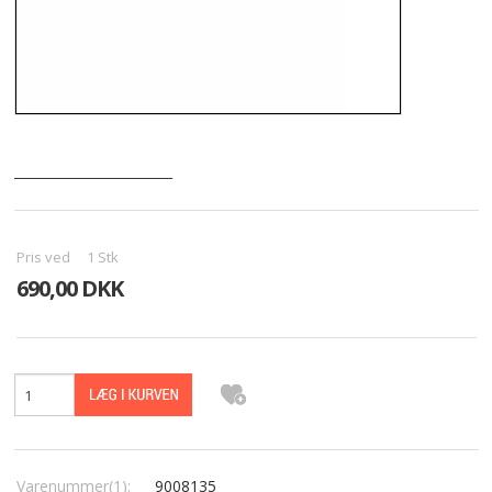
TILBUD
KONTAKT
KURV
________________________
VILKÅR
BÅLMAD
Pris ved
1
Stk
690,00 DKK
GALLERI
HØJBEDE I JERN
Varenummer(1):
9008135