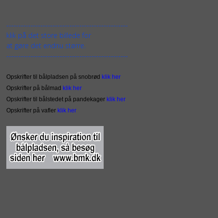
--------------------------------------------------
klik på det store billede for
at gøre det endnu større.
--------------------------------------------------
Opskrifter til bålpladsen på snobrød
klik her
Opskrifter på bålmad
klik her
Opskrifter til bålstedet på pandekager
klik her
Opskrifter på vafler
klik her