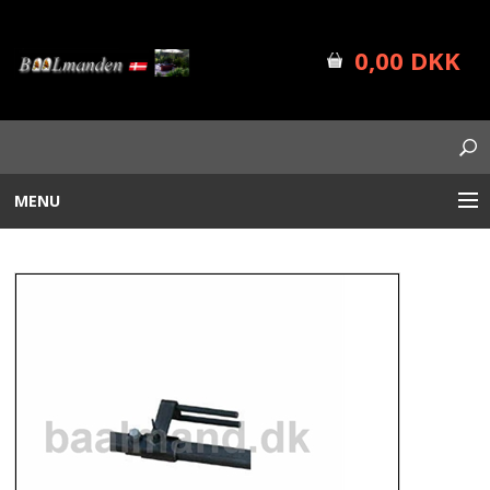
0,00 DKK
MENU
BÅLUDSTYR
PLANTEKASSER
FORSIDE
SHOP INFO
NYHEDER