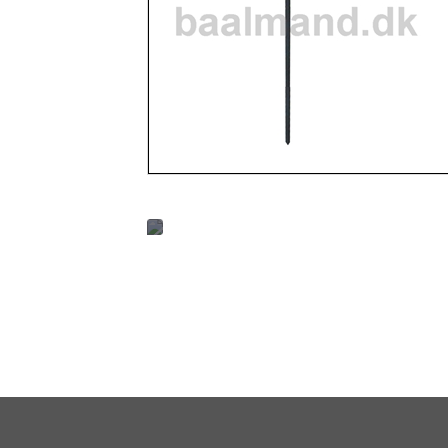
-GRILL / BÅLPLADS AFLANG
-GRILL / BÅLPLADS SEKSKANTET
-TILBEHØR BÅL / GRILL
-SVING-GRILL
-VIS ALLE PRODUKTER