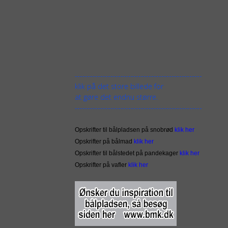
--------------------------------------------------
klik på det store billede for
at gøre det endnu større.
--------------------------------------------------
Opskrifter til bålpladsen på snobrød
klik her
Opskrifter på bålmad
klik her
Opskrifter til bålstedet på pandekager
klik her
Opskrifter på vafler
klik her