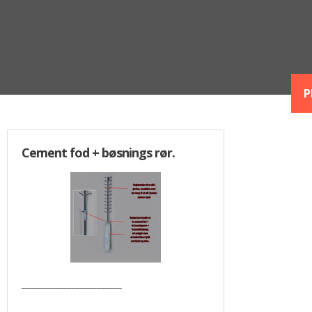
P
Cement fod + bøsnings rør.
________________________