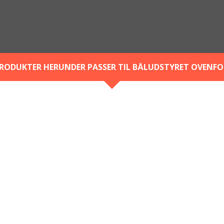
RODUKTER HERUNDER PASSER TIL BÅLUDSTYRET OVENFO