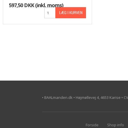
597,50 DKK
(inkl. moms)
• BAALmanden.dk • Højmøllevej 4, 4653 Karise • C
Forside
Shop info