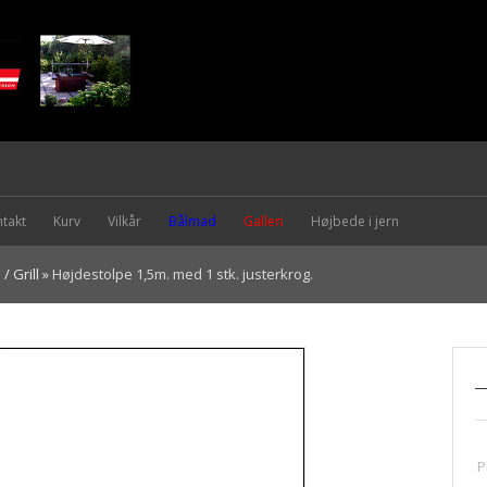
takt
Kurv
Vilkår
Bålmad
Galleri
Højbede i jern
/ Grill
»
Højdestolpe 1,5m. med 1 stk. justerkrog.
_
P