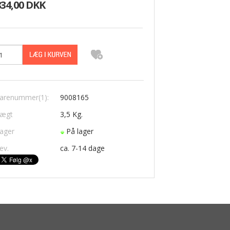
834,00 DKK
arenummer(1):
9008165
ægt
3,5
Kg.
ager
På lager
ev.
ca. 7-14 dage