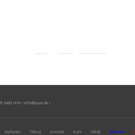
«-Tilbage
Anbefal
Vis uden moms
VR 34831416 • info@baal.dk •
Nyheder
Tilbud
Kontakt
Kurv
Vilkår
Bålmad
G