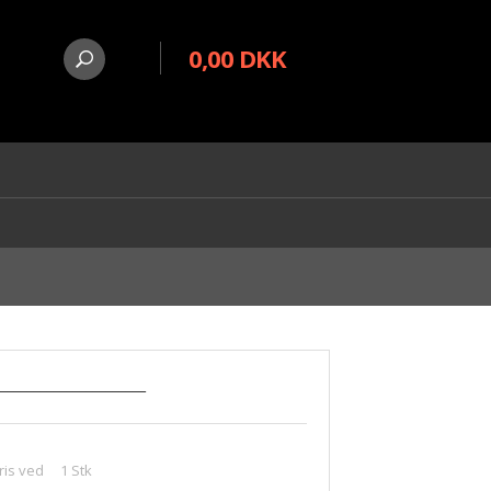
0,00 DKK
_______________________
ris ved
1
Stk