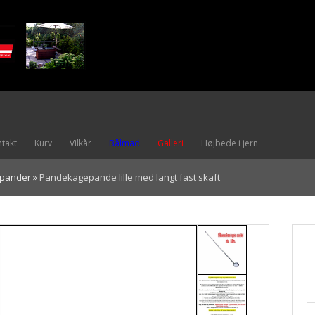
takt
Kurv
Vilkår
Bålmad
Galleri
Højbede i jern
pander
»
Pandekagepande lille med langt fast skaft