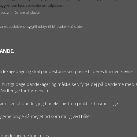
og giver den bedste oplevelse ved bålpladsen.
udstyr til Danske bålpladser.
er, udekøkkener og grill udstyr til bålpladser / bålsteder.
PANDE.
ndekagebagning skal pandestørrelsen passe til deres kunnen / evner.
 hurtigt bage pandekager og måske selv fylde dej på panderne med en l
åndterlige for børnene. )
rrelsen af pander, jeg har eks. hørt en praktisk husmor sige
 gerne bruge så meget tid som mulig ved bålet.
 pandekagerne kan rulles.