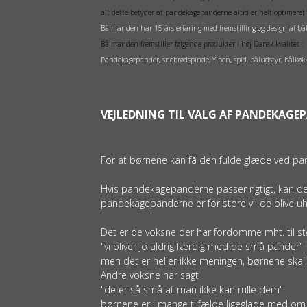
alt dette betyder at pandekagepanderne altid er helt optimeret 
Bålmanden har 15 års erfaring med fremstilling og design af bål
Bålmanden fremstiller følgende produkter i høj Dansk kvalitet :
Pandekagepander, snobrødspinde, Y-ben, spid, båludstyr, bålkøkken
VEJLEDNING TIL VALG AF PANDEKAGE
For at børnene kan få den fulde glæde ved pa
Hvis pandekagepanderne passer rigtigt, kan de
pandekagepanderne er for store vil de blive uh
Det er de voksne der har fordomme mht. til stø
"vi bliver jo aldrig færdig med de små pander"
men det er heller ikke meningen, børnene skal
Andre voksne har sagt
"de er så små at man ikke kan rulle dem"
børnene er i mange tilfælde ligeglade med om