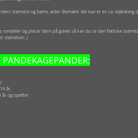
anders størrelse og børns alder. Bemærk det kun er en ca. vejledning 
apirs rondeller og placer dem på gulvet så kan du se den faktiske størrels
r størrelsen. )
F PANDEKAGEPANDER:
r.
14 år.
 år og opefter.