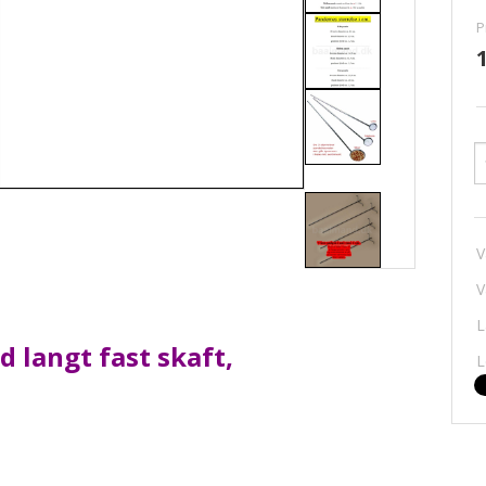
P
V
V
L
 langt fast skaft,
L