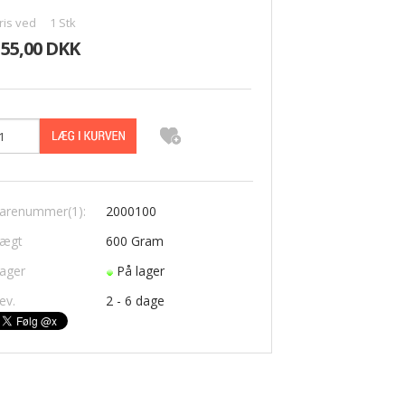
ris ved
1
Stk
155,00 DKK
arenummer(1):
2000100
ægt
600
Gram
ager
På lager
ev.
2 - 6 dage