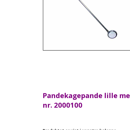
-GRILL / BÅLPLADS AFLANG
-GRILL / BÅLPLADS SEKSKANTET
-TILBEHØR BÅL / GRILL
-SVING-GRILL
-VIS ALLE PRODUKTER
Pandekagepande lille med
nr. 2000100