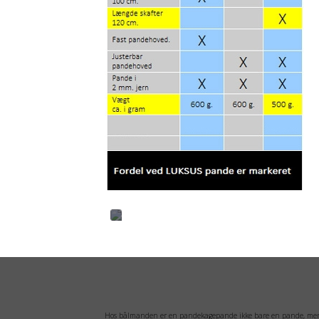
Hos bålmanden er en pandekagepande ikke bare en pande, men en