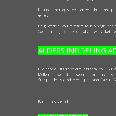
Herunder har jeg skrevet en vejledning mht. p
evner.
Brug lidt tid til valg af størrelse, klip nogle p
( der er mange kunder der bliver overrasket ove
ALDERS INDDELING A
Lille pande størrelse er til børn fra ca. 3 - 8 å
Mellem pande størrelse er til børn fra ca. 8 - 
Stor pande størrelse er til personer fra ca. 14
---------------------------------------------------------
Pandernes størrelse i cm.: