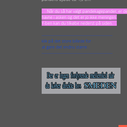
. Når du så har valgt pandekagepander, er det
havne i asken og det er jo ikke meningen.
Y-ben kan du tilkøbe nederst på siden. .
--------------------------------------------------
klik på det store billede for
at gøre det endnu større.
--------------------------------------------------