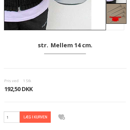
TILBUD
KONTAKT
KURV
str.
Mellem 14 cm.
VILKÅR
________________________
BÅLMAD
GALLERI
Pris ved
1
Stk
192,50 DKK
HØJBEDE I JERN