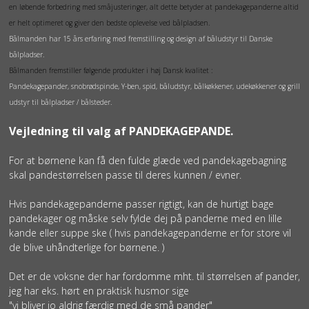
en løbende forbedring med småjusteringer, alt dette betyder at pandekagepanderne altid
er helt optimeret og giver den bedste oplevelse ved bålpladsen.
Bålmanden har 15 års erfaring med fremstilling og design af båludstyr til Danske
bålpladser.
Bålmanden fremstiller følgende produkter i høj Dansk kvalitet :
Pandekagepander, snobrødspinde, Y-ben, spid, båludstyr, bålkøkkener, udekøkkener og grill
udstyr til bålpladser / bålsteder.
Vejledning til valg af PANDEKAGEPANDE.
For at børnene kan få den fulde glæde ved pandekagebagning
skal pandestørrelsen passe til deres kunnen / evner.
Hvis pandekagepanderne passer rigtigt, kan de hurtigt bage
pandekager og måske selv fylde dej på panderne med en lille
kande eller suppe ske ( hvis pandekagepanderne er for store vil
de blive uhåndterlige for børnene. )
Det er de voksne der har fordomme mht. til størrelsen af pander,
jeg har eks. hørt en praktisk husmor sige
"vi bliver jo aldrig færdig med de små pander"