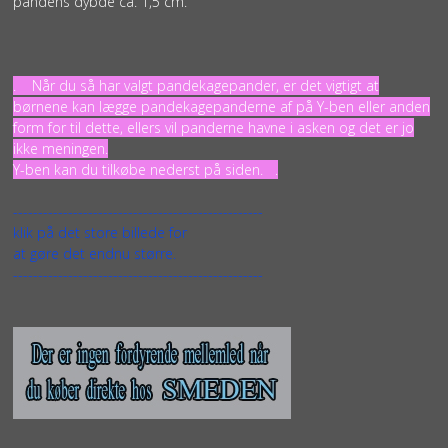
pandens dybde ca. 1,5 cm.
. Når du så har valgt pandekagepander, er det vigtigt at
børnene kan lægge pandekagepanderne af på Y-ben eller anden
form for til dette, ellers vil panderne havne i asken og det er jo
ikke meningen.
Y-ben kan du tilkøbe nederst på siden. .
--------------------------------------------------
klik på det store billede for
at gøre det endnu større.
--------------------------------------------------