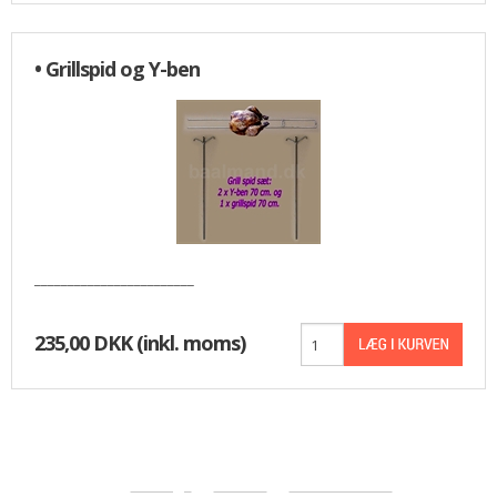
• Grillspid og Y-ben
________________________
235,00 DKK
(inkl. moms)
«-Tilbage
Anbefal
Vis uden moms