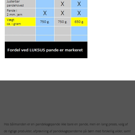
Hos bålmanden er en pandekagepande ikke bare en pande, men en lang proces, valg af
de rigtige produkter, afprøvning af pandekagepanderne på børn med forskellig alder, samt