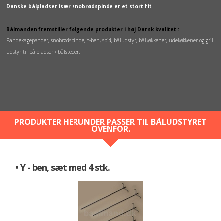
Danske bålpladser især snobrødspinde er et stort hit
Bålmanden fremstiller følgende produkter i høj Dansk kvalitet :
Pandekagepander, snobrødspinde, Y-ben, spid, båludstyr, bålkøkkener, udekøkkener og grill
udstyr til bålpladser / bålsteder.
PRODUKTER HERUNDER PASSER TIL BÅLUDSTYRET
OVENFOR.
• Y - ben, sæt med 4 stk.