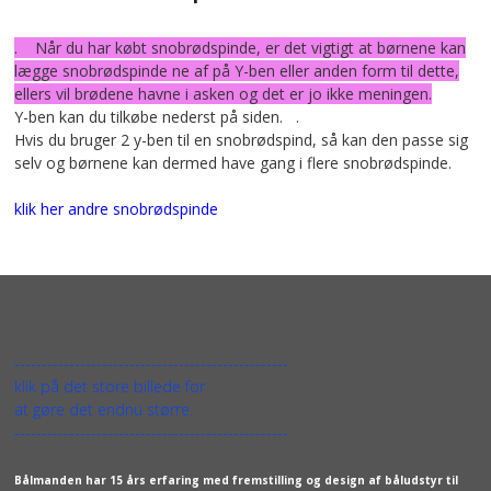
. Når du har købt snobrødspinde, er det vigtigt at børnene kan
lægge snobrødspinde ne af på Y-ben eller anden form til dette,
ellers vil brødene havne i asken og det er jo ikke meningen.
Y-ben kan du tilkøbe nederst på siden. .
Hvis du bruger 2 y-ben til en snobrødspind, så kan den passe sig
selv og børnene kan dermed have gang i flere snobrødspinde.
klik her andre snobrødspinde
--------------------------------------------------
klik på det store billede for
at gøre det endnu større.
--------------------------------------------------
Bålmanden har 15 års erfaring med fremstilling og design af båludstyr til