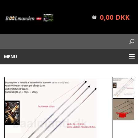
0,00 DKK
MENU
BÅLUDSTYR
PLANTEKASSER
FORSIDE
SHOP INFO
NYHEDER