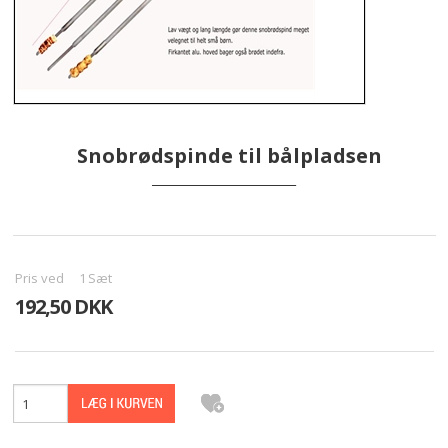
TILBUD
KONTAKT
KURV
Snobrødspinde til bålpladsen
VILKÅR
________________________
BÅLMAD
GALLERI
Pris ved
1
Sæt
192,50 DKK
HØJBEDE I JERN