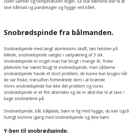
solen varmer og temperaturen stiger, så står børnene klar til at
lave bålmad og pandekager og hygge ved bålet.
Snobrødspinde fra bålmanden.
Snobrødspinde med langt aluminiums skaft, læs teksten på
billede, snobrødspinde sælges i sætpakning af 3 stk.
Snobrødspinde er noget man har brugt i mange år, friske
pilekviste har været brugt til snobrødspinde, men sådanne
snobrødspinde havde et stort problem, de kunne kun bruges når
de var friske, træsaften forhindrede dem i at brænde.
Vores snobrødspinde har ikke det problem og vores
snobrødspinde er et fint alternativ og de er altid klar til at lave /
bage snobrødene på.
Snobrødspinde, bål, bålplads, børn er lig med hygge, du kan også
hurtigt komme igang med snobrødspinde og dine børn.
Y-ben til snobrødspinde.