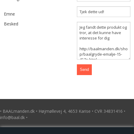
TILBUD
Emne
KONTAKT
Besked
KURV
VILKÅR
BÅLMAD
GALLERI
HØJBEDE I JERN
• BAALmanden.dk • Højmøllevej 4, 4653 Karise • CVR 34831416 •
info@baal.dk •