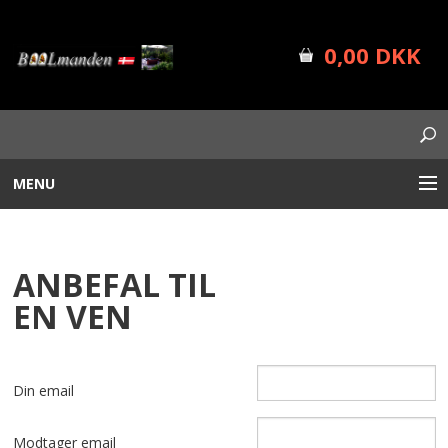
0,00 DKK
MENU
BÅLUDSTYR
ANBEFAL TIL
PLANTEKASSER
EN VEN
FORSIDE
SHOP INFO
Din email
NYHEDER
Modtager email